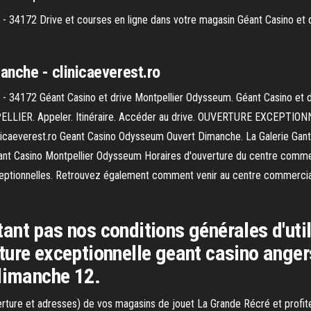
 - 34172 Drive et courses en ligne dans votre magasin Géant Casino et
nche - clinicaeverest.ro
 - 34172 Géant Casino et drive Montpellier Odysseum. Géant Casino et 
IER. Appeler. Itinéraire. Accéder au drive. OUVERTURE EXCEPTIONNEL
icaeverest.ro Geant Casino Odysseum Ouvert Dimanche. La Galerie Gan
nt Casino Montpellier Odysseum Horaires d'ouverture du centre commer
ptionnelles. Retrouvez également comment venir au centre commercial O
ant pas nos conditions générales d'uti
ture exceptionnelle geant casino anger
 dimanche 12.
erture et adresses) de vos magasins de jouet La Grande Récré et profit