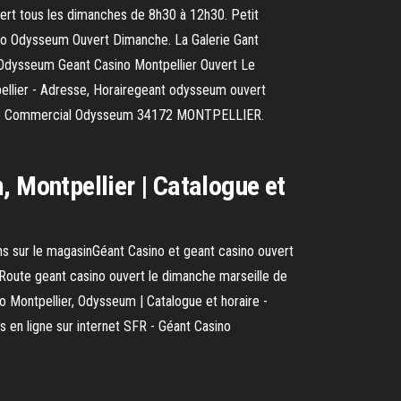
ert tous les dimanches de 8h30 à 12h30. Petit
ino Odysseum Ouvert Dimanche. La Galerie Gant
Odysseum Geant Casino Montpellier Ouvert Le
lier - Adresse, Horairegeant odysseum ouvert
entre Commercial Odysseum 34172 MONTPELLIER.
Montpellier | Catalogue et
ns sur le magasinGéant Casino et geant casino ouvert
(Route geant casino ouvert le dimanche marseille de
o Montpellier, Odysseum | Catalogue et horaire -
en ligne sur internet SFR - Géant Casino