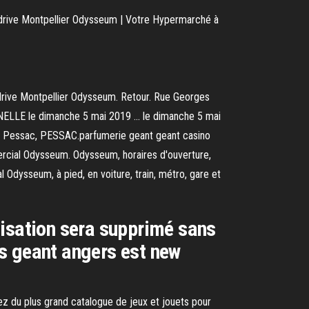
 drive Montpellier Odysseum | Votre Hypermarché à
drive Montpellier Odysseum. Retour. Rue Georges
LE le dimanche 5 mai 2019 ... le dimanche 5 mai
t Pessac, PESSAC.parfumerie geant geant casino
cial Odysseum. Odysseum, horaires d'ouverture,
dysseum, à pied, en voiture, train, métro, gare et
lisation sera supprimé sans
s geant angers est new
ez du plus grand catalogue de jeux et jouets pour