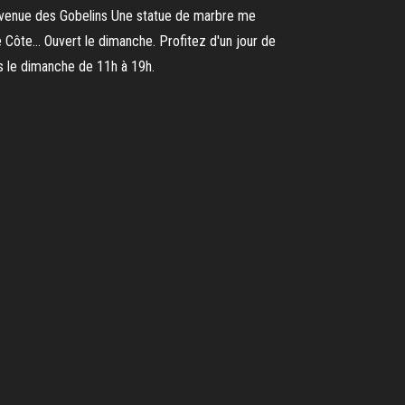
avenue des Gobelins Une statue de marbre me
 Côte… Ouvert le dimanche. Profitez d'un jour de
s le dimanche de 11h à 19h.